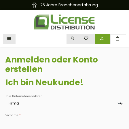
e Branchenerfahrung
Kostenloser und s
alt springen
DU HAST 0 PRODUKTE 
Anmelden oder Konto
erstellen
Ich bin Neukunde!
Persönliche Informationen
Ihre Unternehmensdaten
Vorname
*