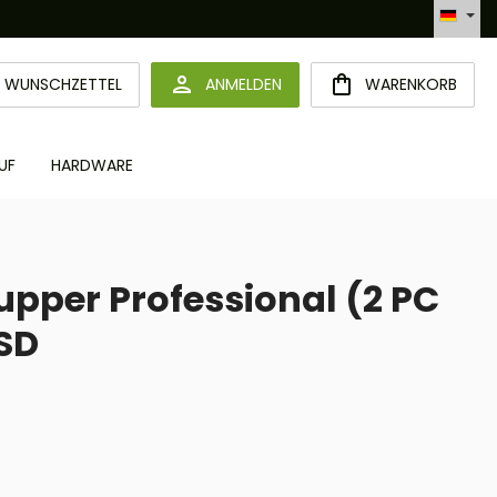
Automatisierte Bestellabwicklung (API)
DU HAST 0 PRODUKTE AUF DEM MERKZETTEL
WUNSCHZETTEL
ANMELDEN
WARENKORB
UF
HARDWARE
pper Professional (2 PC
ESD