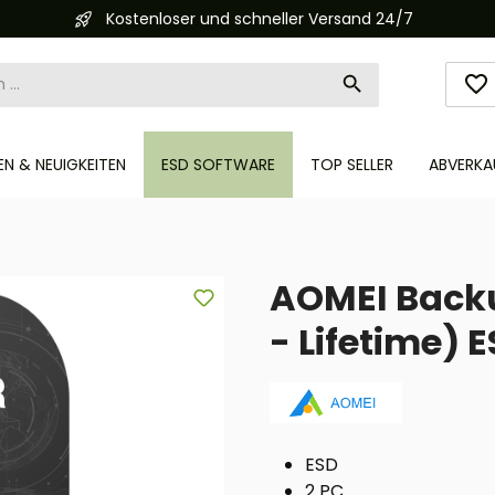
Kostenloser und schneller Versand 24/7
N & NEUIGKEITEN
ESD SOFTWARE
TOP SELLER
ABVERKA
AOMEI Backu
- Lifetime) 
ESD
2 PC