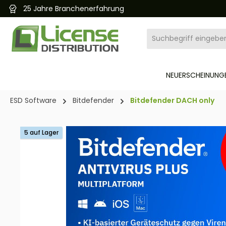
25 Jahre Branchenerfahrung
pringen
Zur Hauptnavigation springen
NEUERSCHEINUNGE
ESD Software
Bitdefender
Bitdefender DACH only
Bildergalerie überspringen
5 auf Lager