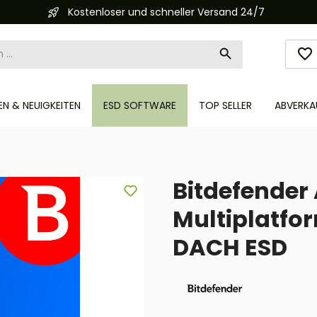
Kostenloser und schneller Versand 24/7
N & NEUIGKEITEN
ESD SOFTWARE
TOP SELLER
ABVERKA
Bitdefender 
Multiplatfor
DACH ESD