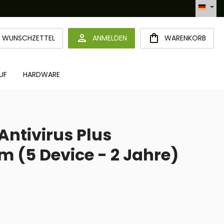
Automatisierte Bestellabwicklung (API)
DU HAST 0 PRODUKTE AUF DEM MERKZETTEL
WUNSCHZETTEL
ANMELDEN
WARENKORB
UF
HARDWARE
Antivirus Plus
m (5 Device - 2 Jahre)