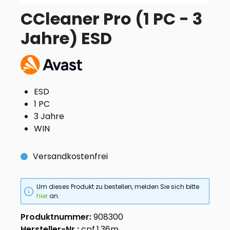
CCleaner Pro (1 PC - 3
Jahre) ESD
ESD
1 PC
3 Jahre
WIN
Versandkostenfrei
Um dieses Produkt zu bestellen, melden Sie sich bitte
hier
an.
Produktnummer:
908300
Hersteller-Nr.:
cpf.1.36m