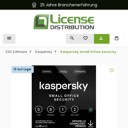
25 Jahre Branchenerfahrung
alt springen
DU HAST 0 PRODUKTE 
ESD Software
Kaspersky
Kaspersky Small Office Security
Bildergalerie überspringen
10 auf Lager