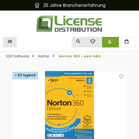
25 Jahre Branchenerfahrung
alt springen
DU HAST 0 PRODUKTE 
ESD Software
Norton
Norton 360 - kein ABO
Bildergalerie überspringen
> 50 lagernd