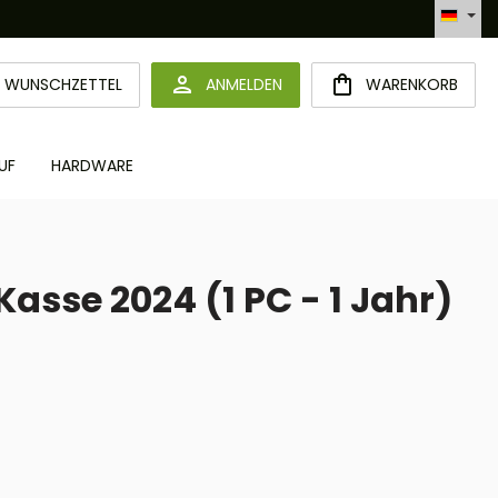
Automatisierte Bestellabwicklung (API)
DU HAST 0 PRODUKTE AUF DEM MERKZETTEL
WUNSCHZETTEL
ANMELDEN
WARENKORB
UF
HARDWARE
asse 2024 (1 PC - 1 Jahr)