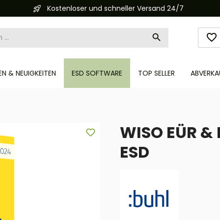
Kostenloser und schneller Versand 24/7
N & NEUIGKEITEN
ESD SOFTWARE
TOP SELLER
ABVERKA
WISO EÜR & K
ESD