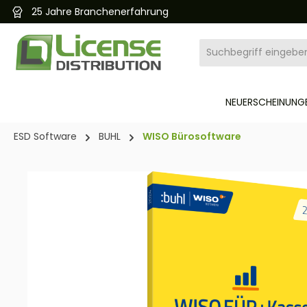
25 Jahre Branchenerfahrung
pringen
Zur Hauptnavigation springen
NEUERSCHEINUNGE
ESD Software
BUHL
WISO Bürosoftware
Bildergalerie überspringen