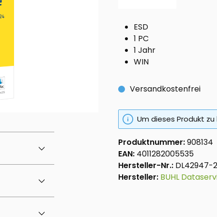
ESD
1 PC
1 Jahr
WIN
Versandkostenfrei
Um dieses Produkt zu 
Produktnummer:
908134
EAN:
4011282005535
Hersteller-Nr.:
DL42947-
Hersteller:
BUHL Dataser