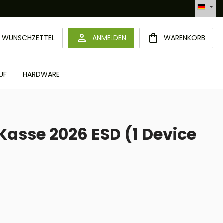
Automatisierte Bestellabwicklung (API)
DU HAST 0 PRODUKTE AUF DEM MERKZETTEL
WUNSCHZETTEL
ANMELDEN
WARENKORB
UF
HARDWARE
Kasse 2026 ESD (1 Device