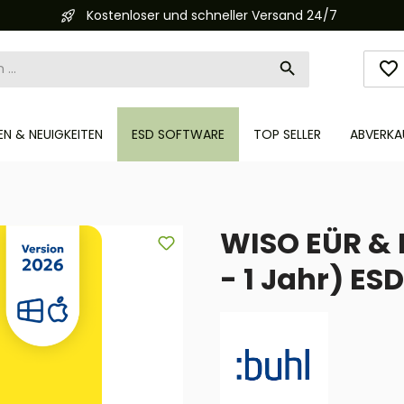
Kostenloser und schneller Versand 24/7
N & NEUIGKEITEN
ESD SOFTWARE
TOP SELLER
ABVERKA
WISO EÜR & 
- 1 Jahr) ESD