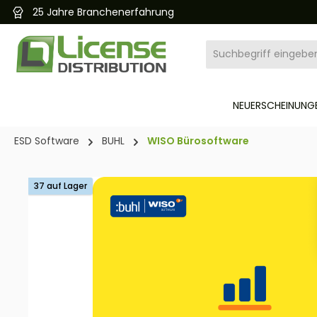
25 Jahre Branchenerfahrung
pringen
Zur Hauptnavigation springen
NEUERSCHEINUNGE
ESD Software
BUHL
WISO Bürosoftware
Bildergalerie überspringen
37 auf Lager