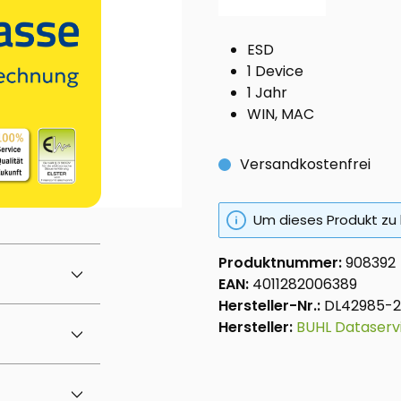
ESD
1 Device
1 Jahr
WIN, MAC
Versandkostenfrei
Um dieses Produkt zu 
Produktnummer:
908392
EAN:
4011282006389
Hersteller-Nr.:
DL42985-
Hersteller:
BUHL Dataser